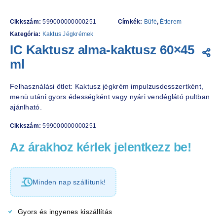
Cikkszám:
599000000000251
Címkék:
Büfé
,
Étterem
Kategória:
Kaktus Jégkrémek
IC Kaktusz alma-kaktusz 60×45
ml
Felhasználási ötlet: Kaktusz jégkrém impulzusdesszertként,
menü utáni gyors édességként vagy nyári vendéglátó pultban
ajánlható.
Cikkszám:
599000000000251
Az árakhoz kérlek jelentkezz be!
Minden nap szállítunk!
Gyors és ingyenes kiszállítás