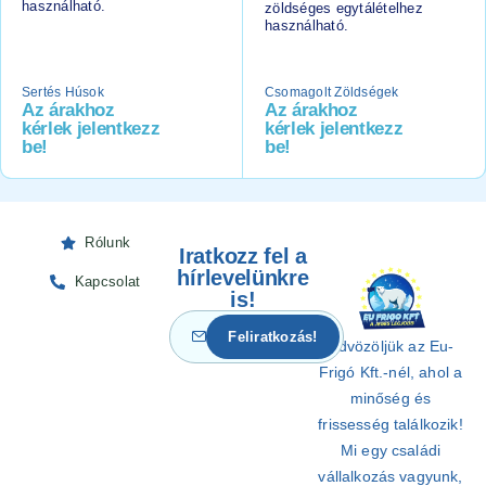
használható.
zöldséges egytálételhez
használható.
Sertés Húsok
Csomagolt Zöldségek
Az árakhoz
Az árakhoz
kérlek jelentkezz
kérlek jelentkezz
be!
be!
Rólunk
Iratkozz fel a
hírlevelünkre
Kapcsolat
is!
Üdvözöljük az Eu-
Frigó Kft.-nél, ahol a
minőség és
frissesség találkozik!
Mi egy családi
vállalkozás vagyunk,