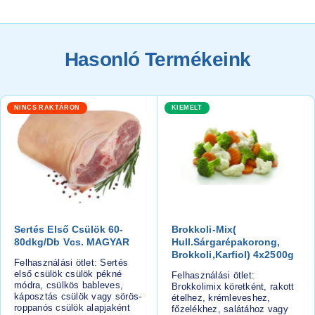
Hasonló Termékeink
NINCS RAKTÁRON
KIEMELT
Sertés Első Csülök 60-
Brokkoli-Mix(
80dkg/db Vcs. MAGYAR
Hull.sárgarépakorong,
Brokkoli,karfiol) 4x2500g
Felhasználási ötlet: Sertés
első csülök csülök pékné
Felhasználási ötlet:
módra, csülkös bableves,
Brokkolimix köretként, rakott
káposztás csülök vagy sörös-
ételhez, krémleveshez,
roppanós csülök alapjaként
főzelékhez, salátához vagy