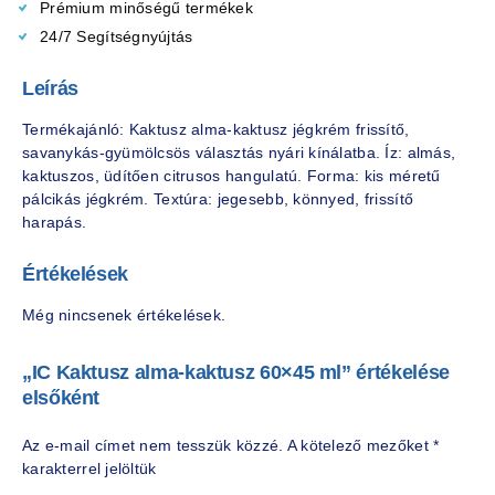
Prémium minőségű termékek
24/7 Segítségnyújtás
Leírás
Termékajánló: Kaktusz alma-kaktusz jégkrém frissítő,
savanykás-gyümölcsös választás nyári kínálatba. Íz: almás,
kaktuszos, üdítően citrusos hangulatú. Forma: kis méretű
pálcikás jégkrém. Textúra: jegesebb, könnyed, frissítő
harapás.
Értékelések
Még nincsenek értékelések.
„IC Kaktusz alma-kaktusz 60×45 ml” értékelése
elsőként
Az e-mail címet nem tesszük közzé.
A kötelező mezőket
*
karakterrel jelöltük