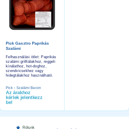
Pick Gasztro Paprikás
Szalámi
Felhasználási ötlet: Paprikás
szalámi grilltálakhoz, reggeli
kínálathoz, hot-doghoz,
szendvicsekhez vagy
hidegtálakhoz használható.
Pick
Szalámi Bacon
Az árakhoz
kérlek jelentkezz
be!
Rólunk