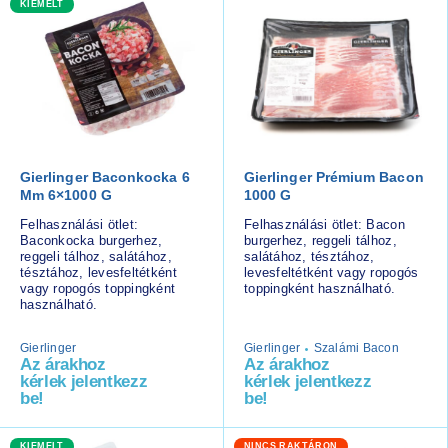
KIEMELT
Gierlinger Baconkocka 6
Gierlinger Prémium Bacon
Mm 6×1000 G
1000 G
Felhasználási ötlet:
Felhasználási ötlet: Bacon
Baconkocka burgerhez,
burgerhez, reggeli tálhoz,
reggeli tálhoz, salátához,
salátához, tésztához,
tésztához, levesfeltétként
levesfeltétként vagy ropogós
vagy ropogós toppingként
toppingként használható.
használható.
Gierlinger
Gierlinger
Szalámi Bacon
Az árakhoz
Az árakhoz
kérlek jelentkezz
kérlek jelentkezz
be!
be!
KIEMELT
NINCS RAKTÁRON