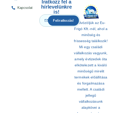
Iratkozz fel a
hírlevelünkre
Kapcsolat
is!
Üdvözöljük az Eu-
Frigó Kft.-nél, ahol a
minőség és
frissesség találkozik!
Mi egy családi
vállalkozás vagyunk,
amely évtizedek óta
elkötelezett a kiváló
minőségű mirelit
termékek előállítása
és forgalmazása
mellett. A családi
jellegű
vállalkozásunk
alapkövei a