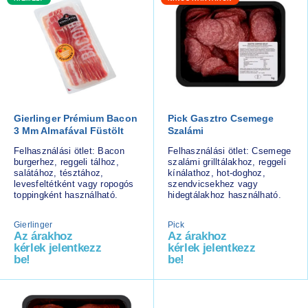
Gierlinger Prémium Bacon
Pick Gasztro Csemege
3 Mm Almafával Füstölt
Szalámi
Felhasználási ötlet: Bacon
Felhasználási ötlet: Csemege
burgerhez, reggeli tálhoz,
szalámi grilltálakhoz, reggeli
salátához, tésztához,
kínálathoz, hot-doghoz,
levesfeltétként vagy ropogós
szendvicsekhez vagy
toppingként használható.
hidegtálakhoz használható.
Gierlinger
Pick
Az árakhoz
Az árakhoz
kérlek jelentkezz
kérlek jelentkezz
be!
be!