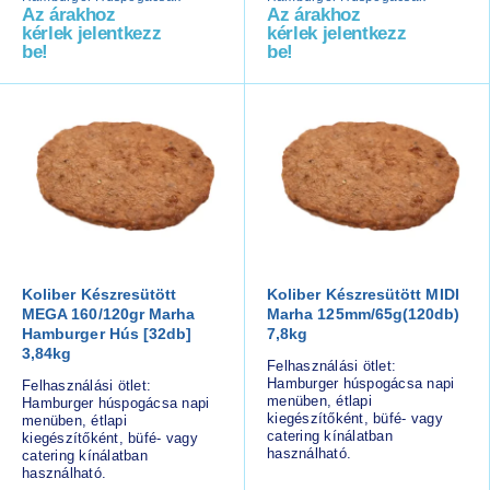
Az árakhoz
Az árakhoz
kérlek jelentkezz
kérlek jelentkezz
be!
be!
Koliber Készresütött
Koliber Készresütött MIDI
MEGA 160/120gr Marha
Marha 125mm/65g(120db)
Hamburger Hús [32db]
7,8kg
3,84kg
Felhasználási ötlet:
Hamburger húspogácsa napi
Felhasználási ötlet:
menüben, étlapi
Hamburger húspogácsa napi
kiegészítőként, büfé- vagy
menüben, étlapi
catering kínálatban
kiegészítőként, büfé- vagy
használható.
catering kínálatban
használható.