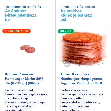
Hamburger Húspogácsák
Hamburger Húspogácsák
Az árakhoz
Az árakhoz
kérlek jelentkezz
kérlek jelentkezz
be!
be!
NINCS RAKTÁRON
KIEMELT
Koliber Premium
Trinex Kézműves
Hamburger Marha 86%
Hamburger-Húspogácsa
15x(6x125gr) (90db)
Argentin Marha 130 G/db
Felhasználási ötlet:
Felhasználási ötlet:
Hamburger húspogácsa napi
Hamburger húspogácsa napi
menüben, étlapi
menüben, étlapi
kiegészítőként, büfé- vagy
kiegészítőként, büfé- vagy
catering kínálatban
catering kínálatban
használható.
használható.