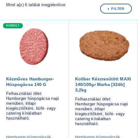
Mind a(z) 6 találat megjelenítve
FILTER
KIEMELT
Kézműves Hamburger-
Koliber Készresütött MAXI
Húspogácsa 140 G
140/100gr Marha [32db]
3,2kg
Felhasználási ötlet:
Hamburger húspogácsa napi
Felhasználási ötlet:
menüben, étlapi
Hamburger húspogácsa napi
kiegészítőként, büfé- vagy
menüben, étlapi
catering kínálatban
kiegészítőként, büfé- vagy
használható.
catering kínálatban
használható.
Hamburger Húspogácsák
Hamburger Húspogácsák