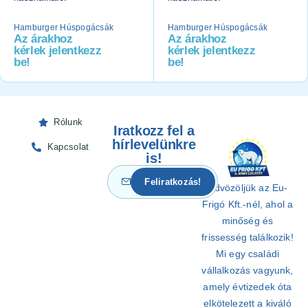
Hamburger Húspogácsák
Hamburger Húspogácsák
Az árakhoz
Az árakhoz
kérlek jelentkezz
kérlek jelentkezz
be!
be!
Rólunk
Iratkozz fel a
hírlevelünkre
Kapcsolat
is!
Üdvözöljük az Eu-
Frigó Kft.-nél, ahol a
minőség és
frissesség találkozik!
Mi egy családi
vállalkozás vagyunk,
amely évtizedek óta
elkötelezett a kiváló