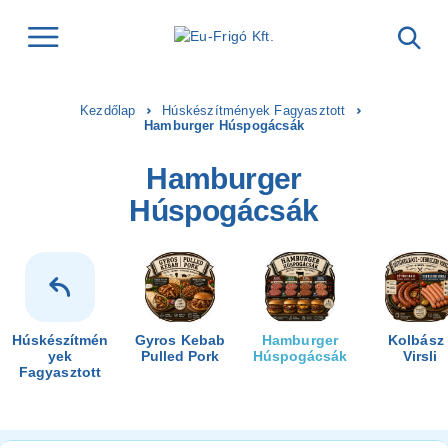
Kezdőlap
Húskészítmények Fagyasztott
Hamburger Húspogácsák
Hamburger
Húspogácsák
Húskészítmén
Gyros Kebab
Hamburger
Kolbász 
Yek
Pulled Pork
Húspogácsák
Virsli
Fagyasztott