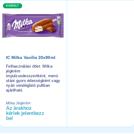
KIEMELT
IC Milka Vanília 20x90ml
Felhasználási ötlet: Milka
jégkrém
impulzusdesszertként, menü
utáni gyors édességként vagy
nyári vendéglátó pultban
ajánlható.
Milka Jégkrém
Az árakhoz
kérlek jelentkezz
be!