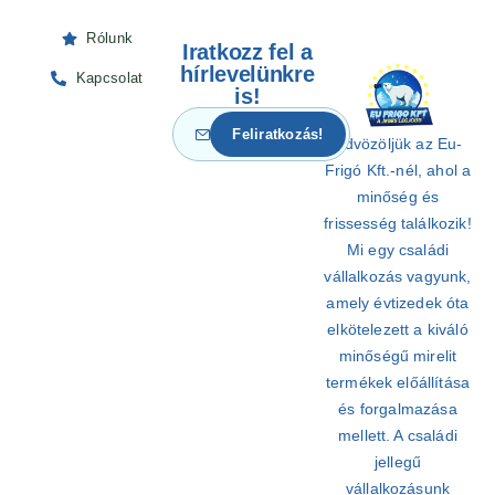
Rólunk
Iratkozz fel a
hírlevelünkre
Kapcsolat
is!
Üdvözöljük az Eu-
Frigó Kft.-nél, ahol a
minőség és
frissesség találkozik!
Mi egy családi
vállalkozás vagyunk,
amely évtizedek óta
elkötelezett a kiváló
minőségű mirelit
termékek előállítása
és forgalmazása
mellett. A családi
jellegű
vállalkozásunk