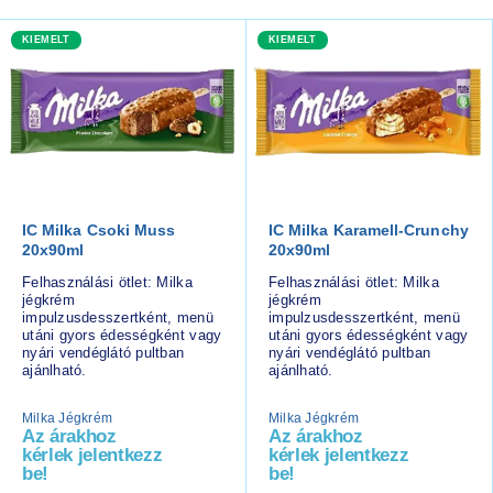
KIEMELT
KIEMELT
IC Milka Csoki Muss
IC Milka Karamell-Crunchy
20x90ml
20x90ml
Felhasználási ötlet: Milka
Felhasználási ötlet: Milka
jégkrém
jégkrém
impulzusdesszertként, menü
impulzusdesszertként, menü
utáni gyors édességként vagy
utáni gyors édességként vagy
nyári vendéglátó pultban
nyári vendéglátó pultban
ajánlható.
ajánlható.
Milka Jégkrém
Milka Jégkrém
Az árakhoz
Az árakhoz
kérlek jelentkezz
kérlek jelentkezz
be!
be!