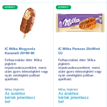
KIEMELT
KIEMELT
IC Milka Mogyorós
IC Milka Pereces 20x90ml
Karamell 20×90 Ml
ÚJ
Felhasználási ötlet: Milka
Felhasználási ötlet: Milka
jégkrém
jégkrém
impulzusdesszertként, menü
impulzusdesszertként, menü
utáni gyors édességként vagy
utáni gyors édességként vagy
nyári vendéglátó pultban
nyári vendéglátó pultban
ajánlható.
ajánlható.
Milka Jégkrém
Milka Jégkrém
Az árakhoz
Az árakhoz
kérlek jelentkezz
kérlek jelentkezz
be!
be!