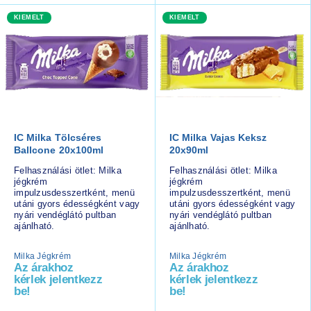
KIEMELT
KIEMELT
IC Milka Tölcséres
IC Milka Vajas Keksz
Ballcone 20x100ml
20x90ml
Felhasználási ötlet: Milka
Felhasználási ötlet: Milka
jégkrém
jégkrém
impulzusdesszertként, menü
impulzusdesszertként, menü
utáni gyors édességként vagy
utáni gyors édességként vagy
nyári vendéglátó pultban
nyári vendéglátó pultban
ajánlható.
ajánlható.
Milka Jégkrém
Milka Jégkrém
Az árakhoz
Az árakhoz
kérlek jelentkezz
kérlek jelentkezz
be!
be!