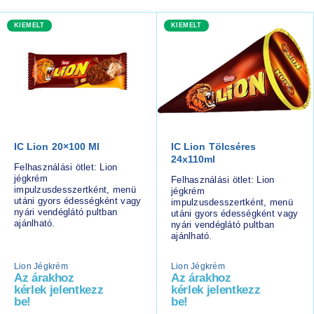
KIEMELT
KIEMELT
IC Lion 20×100 Ml
IC Lion Tölcséres
24x110ml
Felhasználási ötlet: Lion
jégkrém
Felhasználási ötlet: Lion
impulzusdesszertként, menü
jégkrém
utáni gyors édességként vagy
impulzusdesszertként, menü
nyári vendéglátó pultban
utáni gyors édességként vagy
ajánlható.
nyári vendéglátó pultban
ajánlható.
Lion Jégkrém
Lion Jégkrém
Az árakhoz
Az árakhoz
kérlek jelentkezz
kérlek jelentkezz
be!
be!