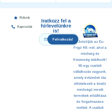
Rólunk
Iratkozz fel a
hírlevelünkre
Kapcsolat
is!
Üdvözöljük az Eu-
Frigó Kft.-nél, ahol a
minőség és
frissesség találkozik!
Mi egy családi
vállalkozás vagyunk,
amely évtizedek óta
elkötelezett a kiváló
minőségű mirelit
termékek előállítása
és forgalmazása
mellett. A családi